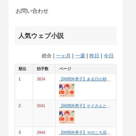
お問い合わせ
人気ウェブ小説
|
|
|
|
総合
一ヶ月
一週
昨日
今日
順位
拍手数
ページ
1
3834
【時間外男子】ある日の朝ご飯（４巻①と②の間の話）
2
3041
【時間外男子】ケイさんとよばないで（参考・1巻p40の話）
3
2944
【時間外男子】そのころ花丸家では（４巻③～⑥の裏話）