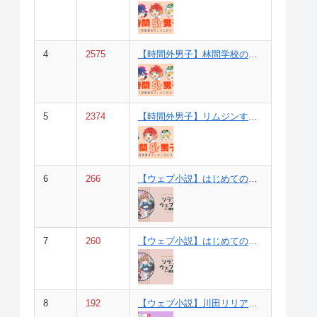
4
2575
【時間外男子】林間学校の前夜（３巻①の裏話）
5
2374
【時間外男子】リムジンすごい！（６巻⑮と⑯の間の話）
6
266
【ウェブ小説】はじめてのまちあわせ。【後編】（一歌視点）
7
260
【ウェブ小説】はじめてのまちあわせ。【前編】（一歌視点）
8
192
【ウェブ小説】川田リリアの初恋（リリア視点）