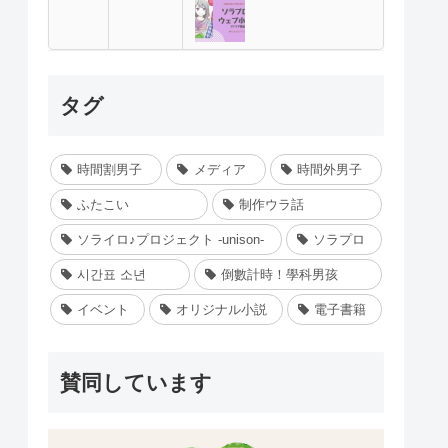
タグ
時間割男子
メディア
時間外男子
ふたこい
制作ウラ話
ソライロ♪プロジェクト -unison-
ソラプロ
시간표 소년
倒數計時！學科男孩
イベント
オリジナル小説
電子書籍
賛同しています