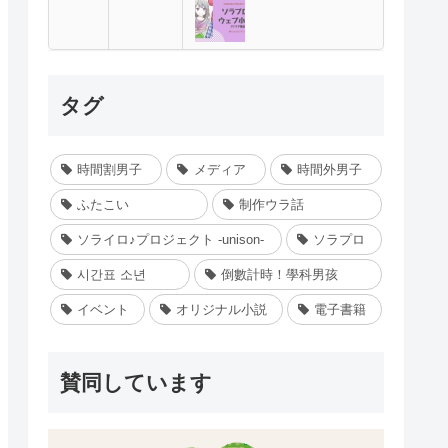
タグ
時間割男子
メディア
時間外男子
ふたこい
制作ウラ話
ソライロ♪プロジェクト -unison-
ソラプロ
시간표 소년
倒數計時！學科男孩
イベント
オリジナル小説
電子書籍
賛同しています