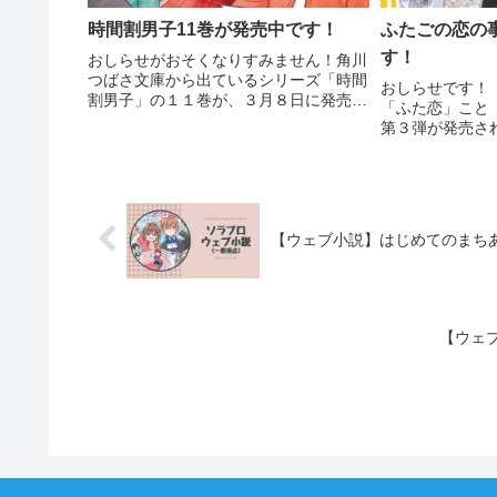
時間割男子11巻が発売中です！
ふたごの恋の
す！
おしらせがおそくなりすみません！角川
つばさ文庫から出ているシリーズ「時間
おしらせです！【
割男子」の１１巻が、３月８日に発売さ
「ふた恋」こと
れました！もうチェックしてくれたか
第３弾が発売さ
な？？ 時間割男子（11） つなげ！ 100
情 夏休みのキセ
点満点のきずな 角川つばさ文庫発売日
といっしょ!? 
2023年3月8...
2023年1月27
7n...
【ウェブ小説】はじめてのまち
【ウェ