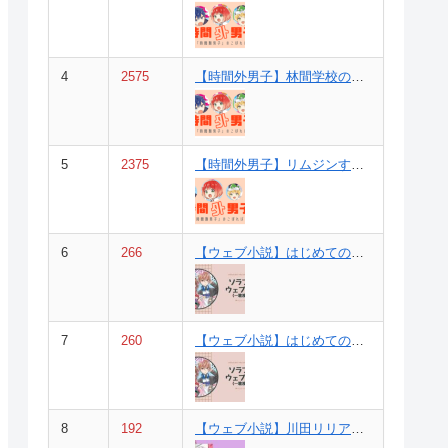
4
2575
【時間外男子】林間学校の前夜（３巻①の裏話）
5
2375
【時間外男子】リムジンすごい！（６巻⑮と⑯の間の話）
6
266
【ウェブ小説】はじめてのまちあわせ。【後編】（一歌視点）
7
260
【ウェブ小説】はじめてのまちあわせ。【前編】（一歌視点）
8
192
【ウェブ小説】川田リリアの初恋（リリア視点）