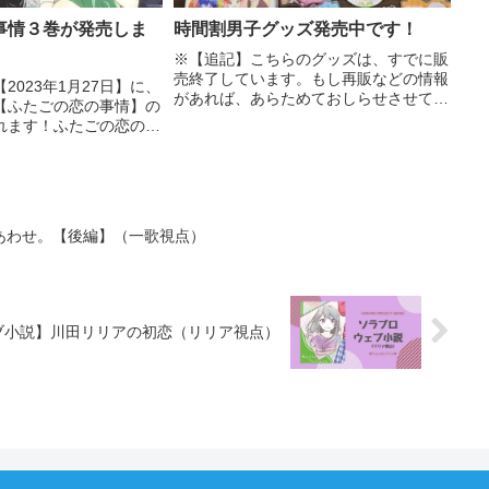
事情３巻が発売しま
時間割男子グッズ発売中です！
※【追記】こちらのグッズは、すでに販
売終了しています。もし再販などの情報
2023年1月27日】に、
があれば、あらためておしらせさせてい
【ふたごの恋の事情】の
ただきます。（2022.8月現在）ビッグニ
れます！ふたごの恋の事
ュースです！なんと、つばさ文庫のオリ
キ! 旅行先は矢島兄弟
ジナルグッズが発売決定！人気シリーズ
集英社みらい文庫発売日
の中に、時間割男子...
日Amazon楽天ブックス
あわせ。【後編】（一歌視点）
ブ小説】川田リリアの初恋（リリア視点）