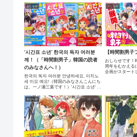
おしらせ
おしらせ
‘시간표 소년’ 한국의 독자 여러분
【時間割男子
께！（「時間割男子」韓国の読者
おしらせです！
周年をむかえる
のみなさんへ！）
企画がスタート
한국의 독자 여러분 안녕하세요, 이치노
〈１年ずーっと
세 미요 예요!（韓国のみなさんこんにち
2024年12月
は、一ノ瀬三葉です！）'시간표 소년' 를
いろいろなキャ
읽어줘서 고마워요.（「時間割男子」を
す。キャンペーン
読んでくれて、ありがとうございま
おしらせ
おしらせ
す。）그리고 이 사이트에 놀러와 줘서
고...