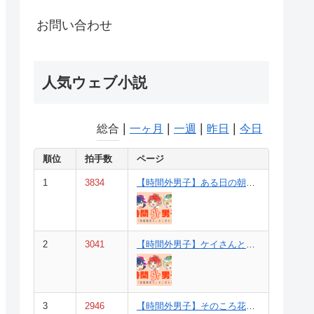
お問い合わせ
人気ウェブ小説
|
|
|
|
総合
一ヶ月
一週
昨日
今日
順位
拍手数
ページ
1
3834
【時間外男子】ある日の朝ご飯（４巻①と②の間の話）
2
3041
【時間外男子】ケイさんとよばないで（参考・1巻p40の話）
3
2946
【時間外男子】そのころ花丸家では（４巻③～⑥の裏話）