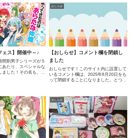
おしらせ
フェス】開催中～♪
【おしらせ】コメント欄を閉鎖し
ました
時間割男子シリーズが５
にあたり、スペシャルな
おしらせです！このサイト内に設置して
しました！その名も、
いるコメント欄は、2025年8月20日をも
時間割男子フェス〉！！
って閉鎖することになりました。とつぜ
から１年間、時間割男子の
んのおしらせとなり、すみません。じつ
ンペーンが開催されま
はすこし前から、数は少ないものの、イ
では、今...
タズラや悪意のあるコメントが増えてき
おしらせ
ていまして、これ以...