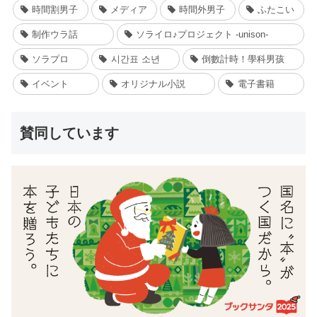
時間割男子
メディア
時間外男子
ふたこい
制作ウラ話
ソライロ♪プロジェクト -unison-
ソラプロ
시간표 소년
倒數計時！學科男孩
イベント
オリジナル小説
電子書籍
賛同しています