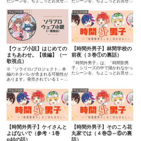
たシーンを、ちょこっとお見せす
たシーンを、ちょこっとお見せす
るおまけコーナーです。※「時間
るおまけコーナーです。※「時間
割男子」本編のネタバレが含まれ
割男子」本編のネタバレが含まれ
ウェブ小説
ウェブ小説
る可能性があります。発売されて
る可能性があります。発売されて
いる物語をまだ読んでいない方
いる物語をまだ読んでいない方
は、ご注意ください。今までのお
は、ご注意ください。今までのお
話は...
話は...
【ウェブ小説】はじめての
【時間外男子】林間学校の
まちあわせ。【後編】（一
前夜（３巻①の裏話）
歌視点）
「時間外男子」は、「時間割男
子」シリーズの中で描かれなかっ
※「ソライロ♪プロジェクト」本
たシーンを、ちょこっとお見せす
編のネタバレが含まれる可能性が
るおまけコーナーです。※「時間
あります。発売されている１～６
割男子」本編のネタバレが含まれ
巻を読んでいない方は、ご注意く
る可能性があります。発売されて
ださい。今までのお話は下のペー
ウェブ小説
ウェブ小説
いる物語をまだ読んでいない方
ジをチェック！【登場人物】秋吉
は、ご注意ください。今までのお
一歌（あきよし いちか）動画投
話は...
稿サークル「ソライロ」の絵師...
【時間外男子】ケイさんと
【時間外男子】そのころ花
よばないで（参考・1巻
丸家では（４巻③～⑥の裏
p40の話）
話）