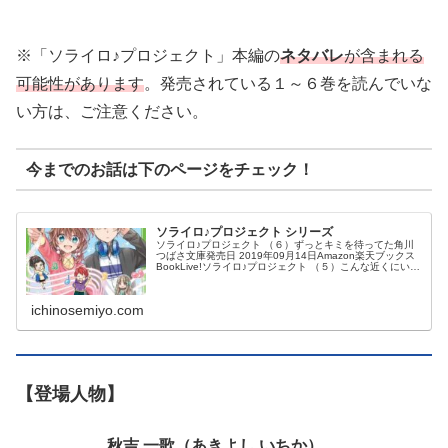
※「ソライロ♪プロジェクト」本編の
ネタバレ
が含まれる
可能性があります
。発売されている１～６巻を読んでいな
い方は、ご注意ください。
今までのお話は下のページをチェック！
ソライロ♪プロジェクト シリーズ
ソライロ♪プロジェクト （６）ずっとキミを待ってた角川
つばさ文庫発売日 2019年09月14日Amazon楽天ブックス
BookLive!ソライロ♪プロジェクト （５）こんな近くにいた
なんて角川つばさ文庫発売日 2019年04月15日Amaz...
ichinosemiyo.com
【登場人物】
秋吉 一歌（あきよし いちか）