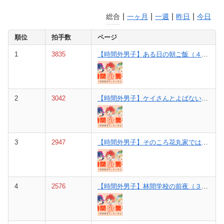
|
|
|
|
総合
一ヶ月
一週
昨日
今日
順位
拍手数
ページ
1
3835
【時間外男子】ある日の朝ご飯（４巻①と②の間の話）
2
3042
【時間外男子】ケイさんとよばないで（参考・1巻p40の話）
3
2947
【時間外男子】そのころ花丸家では（４巻③～⑥の裏話）
4
2576
【時間外男子】林間学校の前夜（３巻①の裏話）