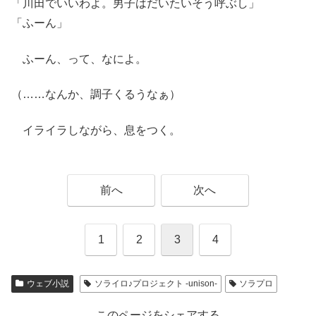
「川田でいいわよ。男子はだいたいそう呼ぶし」
「ふーん」
ふーん、って、なによ。
（……なんか、調子くるうなぁ）
イライラしながら、息をつく。
前へ
次へ
1
2
3
4
ウェブ小説
ソライロ♪プロジェクト -unison-
ソラプロ
このページをシェアする