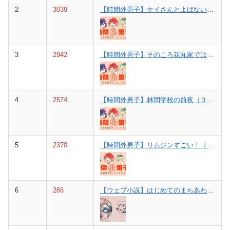
2
3039
【時間外男子】ケイさんとよばないで（参考・1巻p40の話）
3
2942
【時間外男子】そのころ花丸家では（４巻③～⑥の裏話）
4
2574
【時間外男子】林間学校の前夜（３巻①の裏話）
5
2370
【時間外男子】リムジンすごい！（６巻⑮と⑯の間の話）
6
266
【ウェブ小説】はじめてのまちあわせ。【後編】（一歌視点）