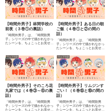
一歌（あきよし いちか）動画投
一歌（あきよし いちか）動画投
稿サークル「ソライロ」の絵師...
稿サークル「ソライロ」の絵師...
【時間外男子】林間学校の
【時間外男子】ある日の朝
前夜（３巻①の裏話）
ご飯（４巻①と②の間の
話）
「時間外男子」は、「時間割男
子」シリーズの中で描かれなかっ
「時間外男子」は、「時間割男
たシーンを、ちょこっとお見せす
子」シリーズの中で描かれなかっ
るおまけコーナーです。※「時間
たシーンを、ちょこっとお見せす
割男子」本編のネタバレが含まれ
るおまけコーナーです。※「時間
る可能性があります。発売されて
割男子」本編のネタバレが含まれ
ウェブ小説
ウェブ小説
いる物語をまだ読んでいない方
る可能性があります。発売されて
は、ご注意ください。今までのお
いる物語をまだ読んでいない方
話は...
は、ご注意ください。今までのお
話は...
【時間外男子】そのころ花
【時間外男子】リムジンす
丸家では（４巻③～⑥の裏
ごい！（６巻⑮と⑯の間の
話）
話）
「時間外男子」は、「時間割男
「時間外男子」は、「時間割男
子」シリーズの中で描かれなかっ
子」シリーズの中で描かれなかっ
たシーンを、ちょこっとお見せす
たシーンを、ちょこっとお見せす