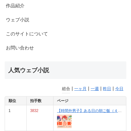
作品紹介
ウェブ小説
このサイトについて
お問い合わせ
人気ウェブ小説
|
|
|
|
総合
一ヶ月
一週
昨日
今日
順位
拍手数
ページ
1
3832
【時間外男子】ある日の朝ご飯（４巻①と②の間の話）